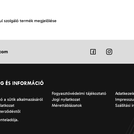
ul szolgáló termék megjelölése
.com
ÉG ÉS INFORMÁCIÓ
Fogyasztóvédelmi tájékoztató
Adatkezelé
ó a sütik alkalmazásáról
Jogi nyilatkozat
Impressz
ilatkozat
Mérettáblázatok
Szállítási 
szerződéstől
nteladója.