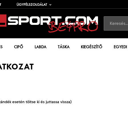
T
ÜGYFÉLSZOLGÁLAT
ÉS
CIPŐ
LABDA
TÁSKA
KIEGÉSZÍTŐ
EGYEDI
LATKOZAT
szándék esetén töltse ki és juttassa vissza)