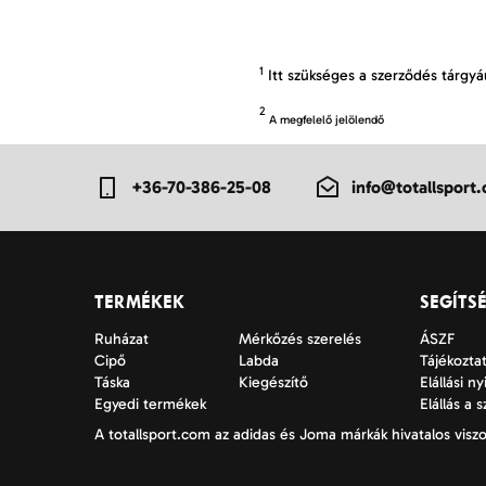
1
Itt szükséges a szerződés tárgyá
2
A megfelelő jelölendő
+36-70-386-25-08
info@totallsport
TERMÉKEK
SEGÍTS
Ruházat
Mérkőzés szerelés
ÁSZF
Cipő
Labda
Tájékoztat
Táska
Kiegészítő
Elállási ny
Egyedi termékek
Elállás a 
A totallsport.com az adidas és Joma márkák hivatalos viszo