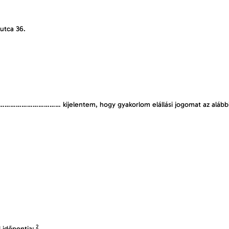
utca 36.
……………… kijelentem, hogy gyakorlom elállási jogomat az alábbi te
2
 időpontja: