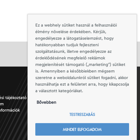
Ez a webhely sütiket használ a felhasználói
élmény növelése érdekében. Kérjük,
engedélyezze a látogatáselemzést, hogy
hatékonyabban tudjuk fejleszteni
szolgáltatásunk, illetve engedélyezze az
érdeklődésének megfelelő reklámok
megjelenítését támogató („marketing”) sütiket
is. Amennyiben a későbbiekben mégsem
szeretne a weboldalunkról sütiket fogadni, akkor
használhatja ezt a felületet arra, hogy kikapcsolja
a választott kategóriákat.
si tájékoztató
Totallsport © 2026
Bővebben
um
Minden jog fenntartva
információk
TESTRESZABÁS
MINDET ELFOGADOM