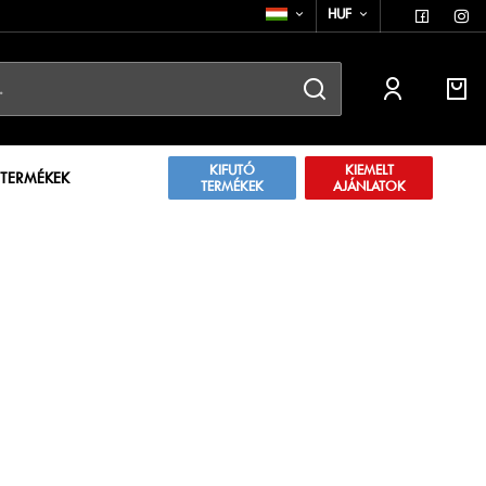
HUF
KIFUTÓ
KIEMELT
 TERMÉKEK
TERMÉKEK
AJÁNLATOK