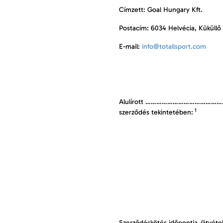
Címzett: Goal Hungary Kft.
Postacím: 6034 Helvécia, Küküllő 
E-mail:
info@totallsport.com
Alulírott …………………………………………………
1
szerződés tekintetében:
Szerződéskötés időpontja /átvétel