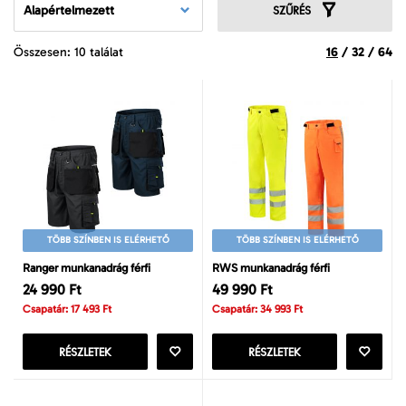
Alapértelmezett
SZŰRÉS
Összesen: 10 találat
16
/
32
/
64
TÖBB SZÍNBEN IS ELÉRHETŐ
TÖBB SZÍNBEN IS ELÉRHETŐ
Ranger munkanadrág férfi
RWS munkanadrág férfi
24 990 Ft
49 990 Ft
Csapatár: 17 493 Ft
Csapatár: 34 993 Ft
RÉSZLETEK
RÉSZLETEK