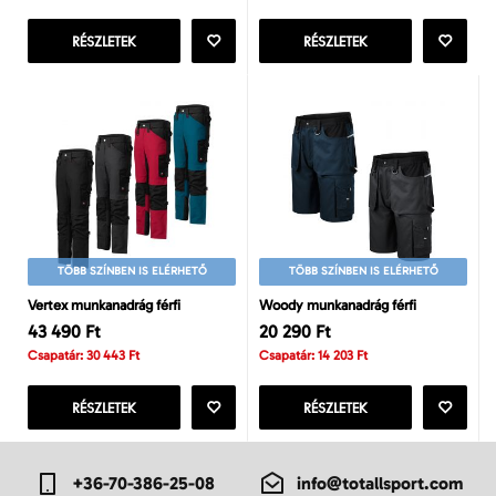
RÉSZLETEK
RÉSZLETEK
TÖBB SZÍNBEN IS ELÉRHETŐ
TÖBB SZÍNBEN IS ELÉRHETŐ
Vertex munkanadrág férfi
Woody munkanadrág férfi
43 490 Ft
20 290 Ft
Csapatár: 30 443 Ft
Csapatár: 14 203 Ft
RÉSZLETEK
RÉSZLETEK
+36-70-386-25-08
info@totallsport.com