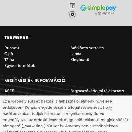
TERMÉKEK
Ruházat
Mérkőzés szerelés
Cipő
Labda
Táska
Kiegészítő
Egyedi termékek
SEGÍTSÉG ÉS INFORMÁCIÓ
ÁSZF
Fogyasztóvédelmi tájékoztató
Adatkezelési tájékoztató
Tájékoztató a sütik
Ez a webhely sütiket használ a felhasználói élmény növelése
alkalmazásáról
érdekében. Kérjük, engedélyezze a látogatáselemzést, hogy
Jogi nyilatkozat
Impresszum
hatékonyabban tudjuk fejleszteni szolgáltatásunk, illetve
Elállási nyilatkozat
Mérettáblázatok
engedélyezze az érdeklődésének megfelelő reklámok megjelenítését
Szállítási információk
Elállás a szerződéstől
támogató („marketing”) sütiket is. Amennyiben a későbbiekben