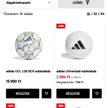
Alapértelmezett
SZŰRÉS
Összesen: 16 találat
16
/
32
/
64
-40%
adidas UCL LGE BOX edzéslabda
adidas Universiadi edzéslabda
2 994 Ft
4 990 Ft
15 990 Ft
Megtakarítás: 1 996 Ft
RÉSZLETEK
RÉSZLETEK
-40%
-50%