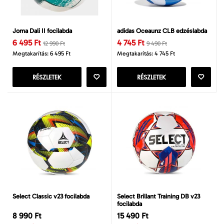
Joma Dali II focilabda
adidas Oceaunz CLB edzéslabda
6 495 Ft
4 745 Ft
12 990 Ft
9 490 Ft
Megtakarítás: 6 495 Ft
Megtakarítás: 4 745 Ft
RÉSZLETEK
RÉSZLETEK
Select Classic v23 focilabda
Select Brillant Training DB v23
focilabda
8 990 Ft
15 490 Ft