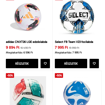
adidas CNXT26 LGE edzéslabda
Select FB Team V23 focilabda
9 894 Ft
7 995 Ft
16 490 Ft
15 990 Ft
Megtakarítás: 6 596 Ft
Megtakarítás: 7 995 Ft
RÉSZLETEK
RÉSZLETEK
-50%
-50%