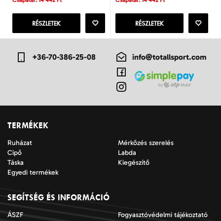
Csapatár: 14 442 Ft
Csapatár: 14 442 Ft
RÉSZLETEK
RÉSZLETEK
+36-70-386-25-08
info@totallsport.com
TERMÉKEK
Ruházat
Mérkőzés szerelés
Cipő
Labda
Táska
Kiegészítő
Egyedi termékek
SEGÍTSÉG ÉS INFORMÁCIÓ
ÁSZF
Fogyasztóvédelmi tájékoztató