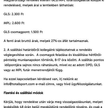
Magyarországi rendelés esetén GLS/MPL futárszolgálattal küldjük ki
rendelésed, melyek árai a lentiekben láthatóak:
GLS: 2.300 Ft
MPL: 2.600 Ft
GLS csomagpont: 1.500 Ft
A fenti árak bruttó árak, melyek 27%-os áfát tartalmaznak.
2. A szállítási határidőről kollegáink tájékoztatnak a rendelés
véglegesítése során. A csomagok feladása és kiszállítása hétfőtől-
péntekig munkanapokon történik, 8-17 óra között. A szállitás pontos
időpontjára sajnos nincs ráhatásunk, mivel ez az adott DPD, GLS
vagy az MPL futár menetrendjétől függ.
Ha ezzel kapcsolatban kérdésed van, írj nekünk az
info@totallsport.com e-mail címre, vagy hívd ügyfélszolgálatunkat.
Fizetési és szállítási módok
Kérjük, hogy rendelése után várja meg visszaigazolásunkat, melyet
legkésőbb 48 órán belül megküldünk rendelőink részére, és csak a