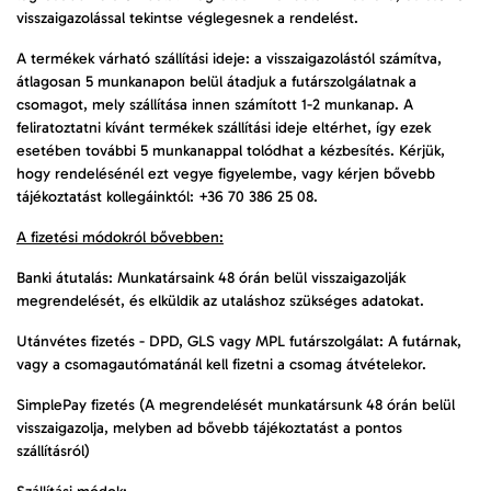
visszaigazolással tekintse véglegesnek a rendelést.
A termékek várható szállítási ideje: a visszaigazolástól számítva,
átlagosan 5 munkanapon belül átadjuk a futárszolgálatnak a
csomagot, mely szállítása innen számított 1-2 munkanap. A
feliratoztatni kívánt termékek szállítási ideje eltérhet, így ezek
esetében további 5 munkanappal tolódhat a kézbesítés. Kérjük,
hogy rendelésénél ezt vegye figyelembe, vagy kérjen bővebb
tájékoztatást kollegáinktól: +36 70 386 25 08.
A fizetési módokról bővebben:
Banki átutalás: Munkatársaink 48 órán belül visszaigazolják
megrendelését, és elküldik az utaláshoz szükséges adatokat.
Utánvétes fizetés - DPD, GLS vagy MPL futárszolgálat: A futárnak,
vagy a csomagautómatánál kell fizetni a csomag átvételekor.
SimplePay fizetés (A megrendelését munkatársunk 48 órán belül
visszaigazolja, melyben ad bővebb tájékoztatást a pontos
szállításról)