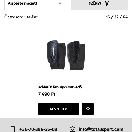
Alapértelmezett
SZŰRÉS
Összesen: 1 találat
16
/
32
/
64
adidas X Pro sípcsontvédő
7 490 Ft
RÉSZLETEK
+36-70-386-25-08
info@totallsport.com