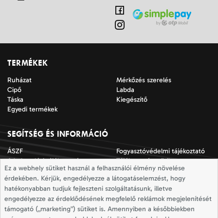
TERMÉKEK
Ruházat
Mérkőzés szerelés
Cipő
Labda
Táska
Kiegészítő
Egyedi termékek
SEGÍTSÉG ÉS INFORMÁCIÓ
ÁSZF
Fogyasztóvédelmi tájékoztató
Adatkezelési tájékoztató
Tájékoztató a sütik
Ez a webhely sütiket használ a felhasználói élmény növelése
alkalmazásáról
érdekében. Kérjük, engedélyezze a látogatáselemzést, hogy
Jogi nyilatkozat
Impresszum
hatékonyabban tudjuk fejleszteni szolgáltatásunk, illetve
Elállási nyilatkozat
Mérettáblázatok
engedélyezze az érdeklődésének megfelelő reklámok megjelenítését
Szállítási információk
Elállás a szerződéstől
támogató („marketing”) sütiket is. Amennyiben a későbbiekben