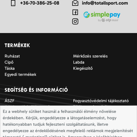
+36-70-386-25-08
info@totallsport.com
TERMÉKEK
Ruházat
Mérkőzés szerelés
Cipő
Labda
Táska
Kiegészítő
Egyedi termékek
SEGÍTSÉG ÉS INFORMÁCIÓ
ÁSZF
Fogyasztóvédelmi tájékoztató
Adatkezelési tájékoztató
Tájékoztató a sütik
Ez a webhely sütiket használ a felhasználói élmény növelése
alkalmazásáról
érdekében. Kérjük, engedélyezze a látogatáselemzést, hogy
Jogi nyilatkozat
Impresszum
hatékonyabban tudjuk fejleszteni szolgáltatásunk, illetve
Elállási nyilatkozat
Mérettáblázatok
engedélyezze az érdeklődésének megfelelő reklámok megjelenítését
Szállítási információk
Elállás a szerződéstől