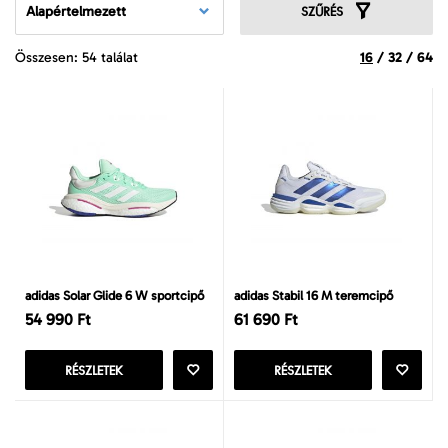
Alapértelmezett
SZŰRÉS
Összesen: 54 találat
16
/
32
/
64
adidas Solar Glide 6 W sportcipő
adidas Stabil 16 M teremcipő
54 990 Ft
61 690 Ft
RÉSZLETEK
RÉSZLETEK