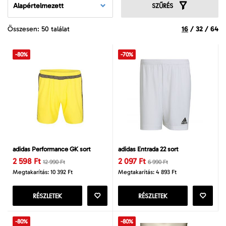
Alapértelmezett
SZŰRÉS
Összesen: 50 találat
16
/
32
/
64
-80%
-70%
adidas Performance GK sort
adidas Entrada 22 sort
2 598 Ft
2 097 Ft
12 990 Ft
6 990 Ft
Megtakarítás: 10 392 Ft
Megtakarítás: 4 893 Ft
RÉSZLETEK
RÉSZLETEK
-80%
-80%