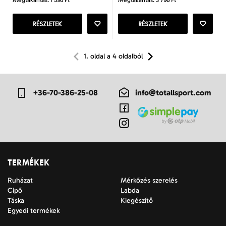
Megtakarítás: 1 596 Ft
Megtakarítás: 3 796 Ft
RÉSZLETEK
RÉSZLETEK
1. oldal a 4 oldalból
+36-70-386-25-08
info@totallsport.com
TERMÉKEK
Ruházat
Mérkőzés szerelés
Cipő
Labda
Táska
Kiegészítő
Egyedi termékek