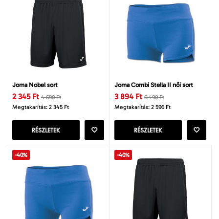
Joma Nobel sort
Joma Combi Stella II női sort
2 345 Ft
3 894 Ft
4 690 Ft
6 490 Ft
Megtakarítás: 2 345 Ft
Megtakarítás: 2 596 Ft
RÉSZLETEK
RÉSZLETEK
-40%
-40%