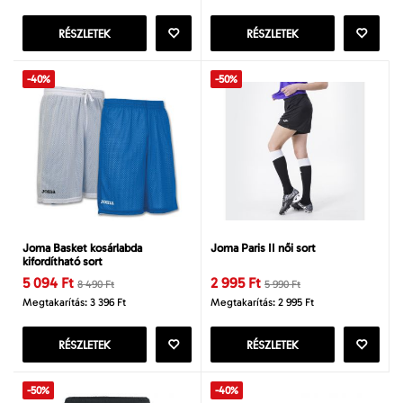
RÉSZLETEK
RÉSZLETEK
-40%
-50%
Joma Basket kosárlabda
Joma Paris II női sort
kifordítható sort
5 094 Ft
2 995 Ft
8 490 Ft
5 990 Ft
Megtakarítás: 3 396 Ft
Megtakarítás: 2 995 Ft
RÉSZLETEK
RÉSZLETEK
-50%
-40%