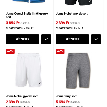
Joma Combi Stella II női gyerek
Joma Nobel gyerek sort
sort
3 894 Ft
2 394 Ft
6 490 Ft
3 990 Ft
Megtakarítás: 2 596 Ft
Megtakarítás: 1 596 Ft
RÉSZLETEK
RÉSZLETEK
-40%
-40%
Joma Nobel gyerek sort
Joma Terry sort
2 394 Ft
5 694 Ft
3 990 Ft
9 490 Ft