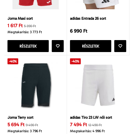
Joma Maxi sort
adidas Entrada 26 sort
1 617 Ft
5 390 Ft
6 990 Ft
Megtakarítás: 3 773 Ft
RÉSZLETEK
RÉSZLETEK
-40%
-40%
Joma Terry sort
adidas Tiro 23 LW női sort
5 694 Ft
7 494 Ft
9 490 Ft
12 490 Ft
Megtakarítás: 3 796 Ft
Megtakarítás: 4 996 Ft