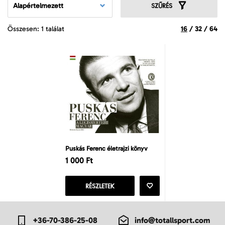
Alapértelmezett
SZŰRÉS
Összesen: 1 találat
16
/
32
/
64
Puskás Ferenc életrajzi könyv
1 000 Ft
RÉSZLETEK
+36-70-386-25-08
info@totallsport.com