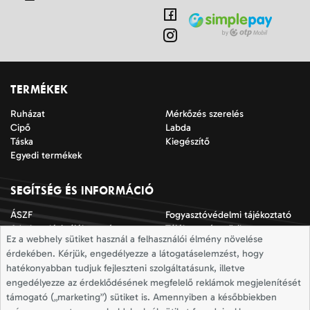
TERMÉKEK
Ruházat
Mérkőzés szerelés
Cipő
Labda
Táska
Kiegészítő
Egyedi termékek
SEGÍTSÉG ÉS INFORMÁCIÓ
ÁSZF
Fogyasztóvédelmi tájékoztató
Adatkezelési tájékoztató
Tájékoztató a sütik
Ez a webhely sütiket használ a felhasználói élmény növelése
alkalmazásáról
érdekében. Kérjük, engedélyezze a látogatáselemzést, hogy
Jogi nyilatkozat
Impresszum
hatékonyabban tudjuk fejleszteni szolgáltatásunk, illetve
Elállási nyilatkozat
Mérettáblázatok
engedélyezze az érdeklődésének megfelelő reklámok megjelenítését
Szállítási információk
Elállás a szerződéstől
támogató („marketing”) sütiket is. Amennyiben a későbbiekben