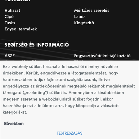
Ruházat
Mérkőzés szerelés
Cipő
Labda
Táska
Kiegészítő
Egyedi termékek
SEGÍTSÉG ÉS INFORMÁCIÓ
ÁSZF
Fogyasztóvédelmi tájékoztató
Adatkezelési tájékoztató
Tájékoztató a sütik
Ez a webhely sütiket használ a felhasználói élmény növelése
alkalmazásáról
érdekében. Kérjük, engedélyezze a látogatáselemzést, hogy
Jogi nyilatkozat
Impresszum
hatékonyabban tudjuk fejleszteni szolgáltatásunk, illetve
Elállási nyilatkozat
Mérettáblázatok
engedélyezze az érdeklődésének megfelelő reklámok megjelenítését
Szállítási információk
Elállás a szerződéstől
támogató („marketing”) sütiket is. Amennyiben a későbbiekben
mégsem szeretne a weboldalunkról sütiket fogadni, akkor
használhatja ezt a felületet arra, hogy kikapcsolja a választott
Totallsport © 2026
kategóriákat.
Minden jog fenntartva
Bővebben
TESTRESZABÁS
A totallsport.com az adidas és Joma márkák