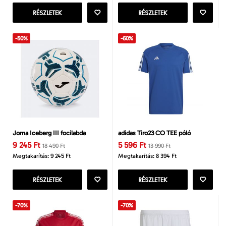
RÉSZLETEK
RÉSZLETEK
-50%
-60%
Joma Iceberg III focilabda
adidas Tiro23 CO TEE póló
9 245 Ft
5 596 Ft
18 490 Ft
13 990 Ft
Megtakarítás: 9 245 Ft
Megtakarítás: 8 394 Ft
RÉSZLETEK
RÉSZLETEK
-70%
-70%