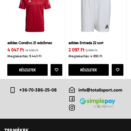
adidas Condivo 21 edzőmez
adidas Entrada 22 sort
4 047 Ft
2 097 Ft
13 490 Ft
6 990 Ft
Megtakarítás: 9 443 Ft
Megtakarítás: 4 893 Ft
RÉSZLETEK
RÉSZLETEK
+36-70-386-25-08
info@totallsport.com
TERMÉKEK