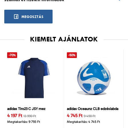
MEGOSZTÁS
KIEMELT AJÁNLATOK
-70%
-50%
adidas Tiro23 C JSY mez
adidas Oceaunz CLB edzéslabda
4 197 Ft
4 745 Ft
13 990 Ft
9 490 Ft
Megtakarítás: 9 793 Ft
Megtakarítás: 4 745 Ft