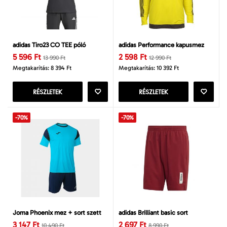
adidas Tiro23 CO TEE póló
adidas Performance kapusmez
5 596 Ft
2 598 Ft
13 990 Ft
12 990 Ft
Megtakarítás: 8 394 Ft
Megtakarítás: 10 392 Ft
RÉSZLETEK
RÉSZLETEK
-70%
-70%
Joma Phoenix mez + sort szett
adidas Brilliant basic sort
3 147 Ft
2 697 Ft
10 490 Ft
8 990 Ft