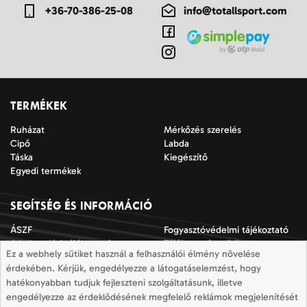
+36-70-386-25-08
info@totallsport.com
TERMÉKEK
Ruházat
Mérkőzés szerelés
Cipő
Labda
Táska
Kiegészítő
Egyedi termékek
SEGÍTSÉG ÉS INFORMÁCIÓ
ÁSZF
Fogyasztóvédelmi tájékoztató
Adatkezelési tájékoztató
Tájékoztató a sütik
Ez a webhely sütiket használ a felhasználói élmény növelése
alkalmazásáról
érdekében. Kérjük, engedélyezze a látogatáselemzést, hogy
Jogi nyilatkozat
Impresszum
hatékonyabban tudjuk fejleszteni szolgáltatásunk, illetve
Elállási nyilatkozat
Mérettáblázatok
engedélyezze az érdeklődésének megfelelő reklámok megjelenítését
Szállítási információk
Elállás a szerződéstől