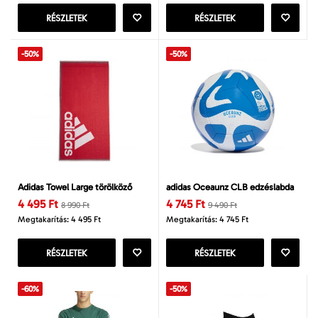
RÉSZLETEK
RÉSZLETEK
-50%
-50%
Adidas Towel Large törölköző
adidas Oceaunz CLB edzéslabda
4 495 Ft
4 745 Ft
8 990 Ft
9 490 Ft
Megtakarítás: 4 495 Ft
Megtakarítás: 4 745 Ft
RÉSZLETEK
RÉSZLETEK
-60%
-50%