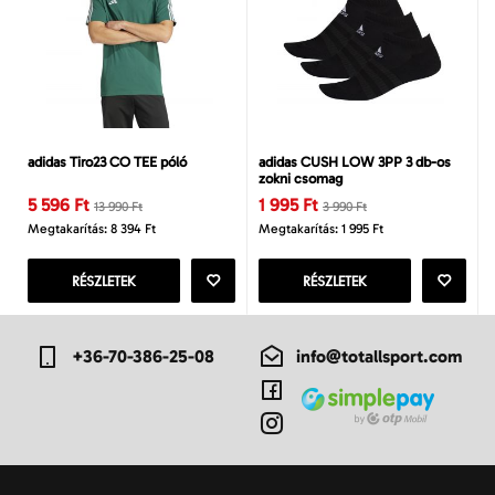
adidas Tiro23 CO TEE póló
adidas CUSH LOW 3PP 3 db-os
zokni csomag
5 596 Ft
1 995 Ft
13 990 Ft
3 990 Ft
Megtakarítás: 8 394 Ft
Megtakarítás: 1 995 Ft
RÉSZLETEK
RÉSZLETEK
+36-70-386-25-08
info@totallsport.com