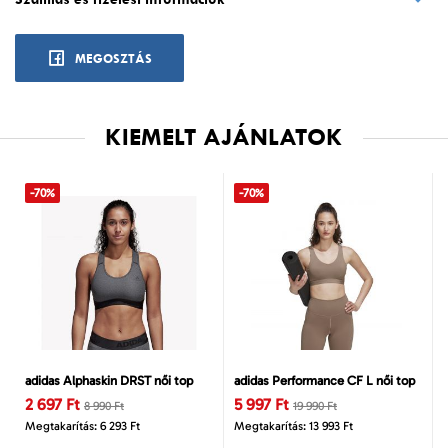
MEGOSZTÁS
KIEMELT AJÁNLATOK
-70%
-70%
adidas Alphaskin DRST női top
adidas Performance CF L női top
2 697 Ft
5 997 Ft
8 990 Ft
19 990 Ft
Megtakarítás: 6 293 Ft
Megtakarítás: 13 993 Ft