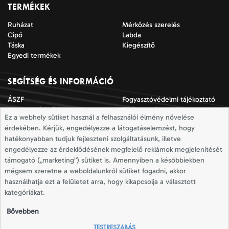
TERMÉKEK
Ruházat
Mérkőzés szerelés
Cipő
Labda
Táska
Kiegészítő
Egyedi termékek
SEGÍTSÉG ÉS INFORMÁCIÓ
ÁSZF
Fogyasztóvédelmi tájékoztató
Adatkezelési tájékoztató
Tájékoztató a sütik
Ez a webhely sütiket használ a felhasználói élmény növelése
alkalmazásáról
érdekében. Kérjük, engedélyezze a látogatáselemzést, hogy
Jogi nyilatkozat
Impresszum
hatékonyabban tudjuk fejleszteni szolgáltatásunk, illetve
Elállási nyilatkozat
Mérettáblázatok
engedélyezze az érdeklődésének megfelelő reklámok megjelenítését
Szállítási információk
Elállás a szerződéstől
támogató („marketing”) sütiket is. Amennyiben a későbbiekben
mégsem szeretne a weboldalunkról sütiket fogadni, akkor
használhatja ezt a felületet arra, hogy kikapcsolja a választott
Totallsport © 2026
kategóriákat.
Minden jog fenntartva
Bővebben
TESTRESZABÁS