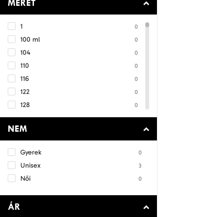
MÉRET
Kapus sort
0
Kapusmez
3
1
0
Kapusmez szett
0
100 ml
0
Kosárlabda mez
0
104
0
Kosárlabda sort
0
110
0
Labdatartó zsák
0
116
0
Melegítő
0
122
0
Mérkőzéslabda
0
128
0
Mez
0
134
0
Mez + Sort szett
0
NEM
140
0
Műfüves focicipő
0
146
0
Nadrág
0
Gyerek
0
152
0
Póló
0
Unisex
3
158
0
Pulóver
0
Női
0
164
0
Sort
0
170
0
Sportcipő
0
ÁR
176
0
Sportszár
0