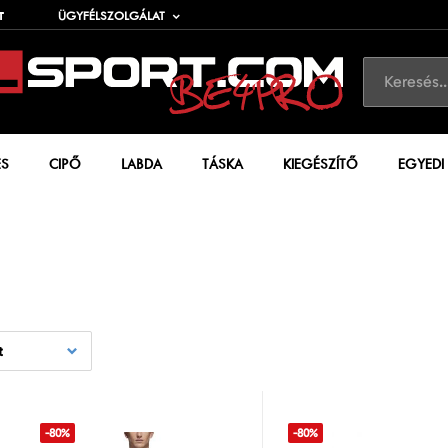
T
ÜGYFÉLSZOLGÁLAT
ÉS
CIPŐ
LABDA
TÁSKA
KIEGÉSZÍTŐ
EGYEDI
t
-80%
-80%