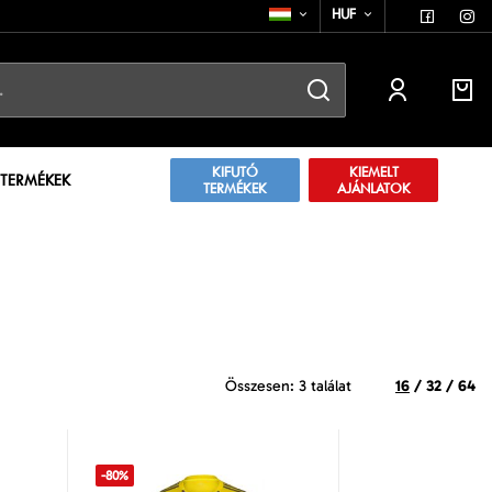
HUF
KIFUTÓ
KIEMELT
 TERMÉKEK
TERMÉKEK
AJÁNLATOK
Összesen: 3 találat
16
/
32
/
64
-80%