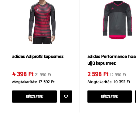
adidas Adipro18 kapusmez
adidas Performance hos
ujjú kapusmez
4 398 Ft
2 598 Ft
21 990 Ft
12 990 Ft
Megtakarítás: 17 592 Ft
Megtakarítás: 10 392 Ft
RÉSZLETEK
RÉSZLETEK