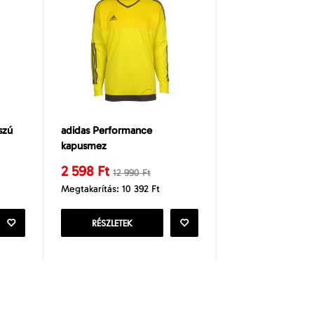
szú
adidas Performance
kapusmez
2 598 Ft
12 990 Ft
Megtakarítás: 10 392 Ft
RÉSZLETEK