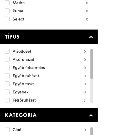
Masita
0
Puma
0
Select
0
TÍPUS
Aláöltözet
0
Alsóruházat
0
Egyéb felszerelés
0
Egyéb ruházat
0
Egyéb táska
0
Egyebek
0
Felsőruházat
3
Focicipő
0
KATEGÓRIA
Focilabda
0
Magyar Válogatott termékek
0
Cipő
0
Sportcipő
0