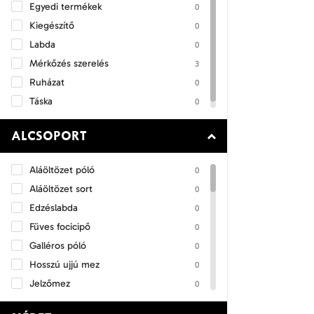
Egyedi termékek
0
Szettek
0
Kiegészítő
0
Labda
0
Mérkőzés szerelés
3
Ruházat
0
Táska
0
ALCSOPORT
Aláöltözet póló
0
Aláöltözet sort
0
Edzéslabda
0
Füves focicipő
0
Galléros póló
0
Hosszú ujjú mez
0
Jelzőmez
0
Kabát
0