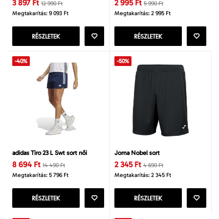
3 897 Ft
2 995 Ft
12 990 Ft
5 990 Ft
Megtakarítás: 9 093 Ft
Megtakarítás: 2 995 Ft
RÉSZLETEK
RÉSZLETEK
-40%
-50%
adidas Tiro 23 L Swt sort női
Joma Nobel sort
8 694 Ft
2 345 Ft
14 490 Ft
4 690 Ft
Megtakarítás: 5 796 Ft
Megtakarítás: 2 345 Ft
RÉSZLETEK
RÉSZLETEK