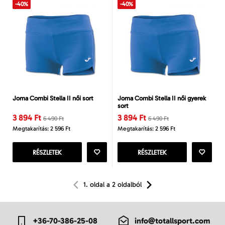
-40%
-40%
Joma Combi Stella II női sort
Joma Combi Stella II női gyerek
sort
3 894 Ft
3 894 Ft
6 490 Ft
6 490 Ft
Megtakarítás: 2 596 Ft
Megtakarítás: 2 596 Ft
RÉSZLETEK
RÉSZLETEK
1. oldal a 2 oldalból
+36-70-386-25-08
info@totallsport.com