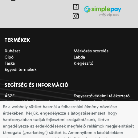
TERMÉKEK
Ruházat
Mérkőzés szerelés
Cipő
Labda
Táska
Kiegészítő
Egyedi termékek
SEGÍTSÉG ÉS INFORMÁCIÓ
ÁSZF
Fogyasztóvédelmi tájékoztató
Adatkezelési tájékoztató
Tájékoztató a sütik
Ez a webhely sütiket használ a felhasználói élmény növelése
alkalmazásáról
érdekében. Kérjük, engedélyezze a látogatáselemzést, hogy
Jogi nyilatkozat
Impresszum
hatékonyabban tudjuk fejleszteni szolgáltatásunk, illetve
Elállási nyilatkozat
Mérettáblázatok
engedélyezze az érdeklődésének megfelelő reklámok megjelenítését
Szállítási információk
Elállás a szerződéstől
támogató („marketing”) sütiket is. Amennyiben a későbbiekben