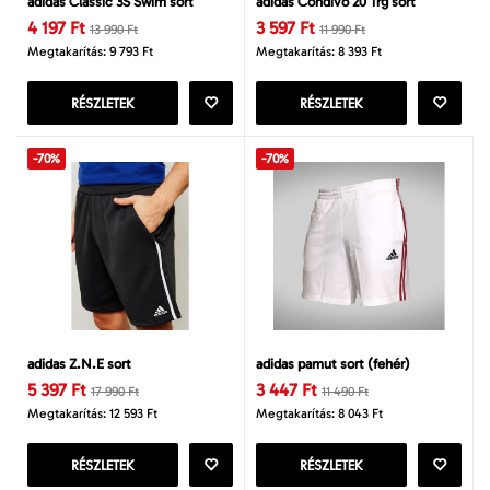
adidas Classic 3S Swim sort
adidas Condivo 20 Trg sort
4 197 Ft
3 597 Ft
13 990 Ft
11 990 Ft
Megtakarítás: 9 793 Ft
Megtakarítás: 8 393 Ft
RÉSZLETEK
RÉSZLETEK
-70%
-70%
adidas Z.N.E sort
adidas pamut sort (fehér)
5 397 Ft
3 447 Ft
17 990 Ft
11 490 Ft
Megtakarítás: 12 593 Ft
Megtakarítás: 8 043 Ft
RÉSZLETEK
RÉSZLETEK