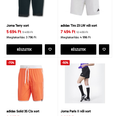
Joma Terry sort
adidas Tiro 23 LW női sort
5 694 Ft
7 494 Ft
9 490 Ft
12 490 Ft
Megtakarítás: 3 796 Ft
Megtakarítás: 4 996 Ft
RÉSZLETEK
RÉSZLETEK
-70%
-50%
adidas Solid 3S Clx sort
Joma Paris II női sort