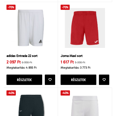
-70%
-70%
adidas Entrada 22 sort
Joma Maxi sort
2 097 Ft
1 617 Ft
6 990 Ft
5 390 Ft
Megtakarítás: 4 893 Ft
Megtakarítás: 3 773 Ft
RÉSZLETEK
RÉSZLETEK
-40%
-40%