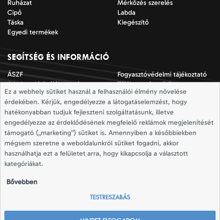
Ruházat
Mérkőzés szerelés
Cipő
Labda
Táska
Kiegészítő
Egyedi termékek
SEGÍTSÉG ÉS INFORMÁCIÓ
ÁSZF
Fogyasztóvédelmi tájékoztató
Adatkezelési tájékoztató
Tájékoztató a sütik
Ez a webhely sütiket használ a felhasználói élmény növelése
alkalmazásáról
érdekében. Kérjük, engedélyezze a látogatáselemzést, hogy
Jogi nyilatkozat
Impresszum
hatékonyabban tudjuk fejleszteni szolgáltatásunk, illetve
Elállási nyilatkozat
Mérettáblázatok
engedélyezze az érdeklődésének megfelelő reklámok megjelenítését
Szállítási információk
Elállás a szerződéstől
támogató („marketing”) sütiket is. Amennyiben a későbbiekben
mégsem szeretne a weboldalunkról sütiket fogadni, akkor
használhatja ezt a felületet arra, hogy kikapcsolja a választott
Totallsport © 2026
kategóriákat.
Minden jog fenntartva
Bővebben
TESTRESZABÁS
A totallsport.com az adidas és Joma márkák
hivatalos viszonteladója.