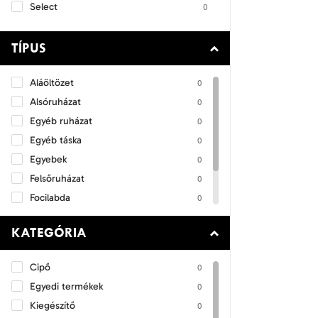
Select
0
TÍPUS
Aláöltözet
0
Alsóruházat
0
Egyéb ruházat
0
Egyéb táska
0
Egyebek
0
Felsőruházat
0
Focilabda
0
Magyar Válogatott termékek
0
KATEGÓRIA
Szettek
0
Cipő
0
Egyedi termékek
0
Kiegészítő
0