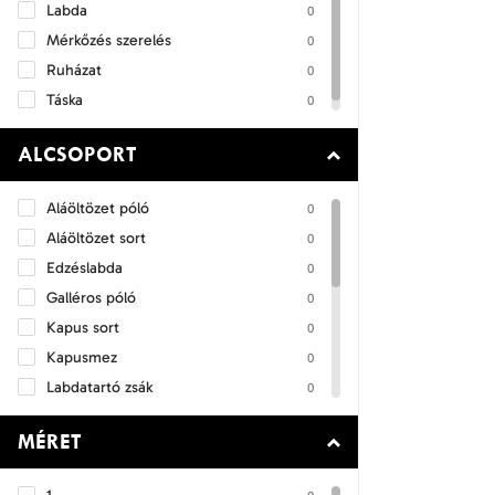
Labda
0
Mérkőzés szerelés
0
Ruházat
0
Táska
0
ALCSOPORT
Aláöltözet póló
0
Aláöltözet sort
0
Edzéslabda
0
Galléros póló
0
Kapus sort
0
Kapusmez
0
Labdatartó zsák
0
Mérkőzéslabda
0
MÉRET
Mez
0
Mez + Sort szett
0