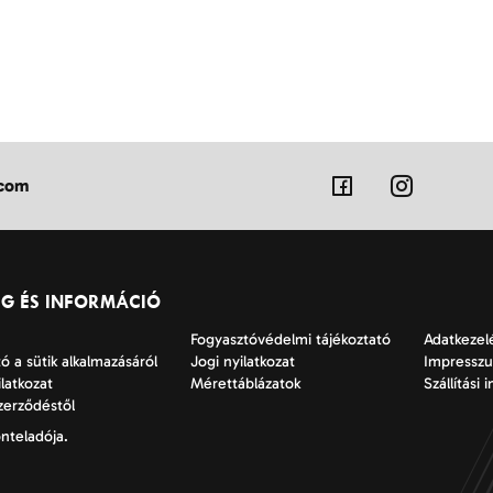
.com
ÉG ÉS INFORMÁCIÓ
Fogyasztóvédelmi tájékoztató
Adatkezelé
ó a sütik alkalmazásáról
Jogi nyilatkozat
Impressz
ilatkozat
Mérettáblázatok
Szállítási 
szerződéstől
nteladója.