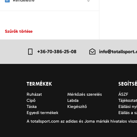
Rendelésre
0
27-30 (KXL)
0
28-30 (KXL)
0
2x1 m
0
2XL
0
Szűrők törlése
2XL-3XL
0
2XS
0
+36-70-386-25-08
info@totallsport
3
0
31-33 (KXXL)
0
32
0
33
0
TERMÉKEK
SEGÍTS
34
0
34-36 (XS)
Ruházat
Mérkőzés szerelés
ÁSZF
0
Cipő
Labda
Tájékoztat
35
0
Táska
Kiegészítő
Elállási ny
35-38 (S)
0
Egyedi termékek
Elállás a 
36
0
A totallsport.com az adidas és Joma márkák hivatalos viszo
36 2|3
0
37
0