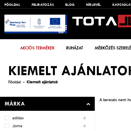
FŐOLDAL
FELIRATOZÁS
BLOG
HÍRLEVÉL
KAPCSOLA
AKCIÓS TERMÉKEK
RUHÁZAT
MÉRKŐZÉS SZEREL
KIEMELT AJÁNLATO
Főoldal
Kiemelt ajánlatok
A keresés nem h
MÁRKA
adidas
0
Joma
0