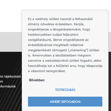
Ez a webhely sütiket használ a felhasználói
élmény növelése érdekében. Kérjük,
engedélyezze a látogatáselemzést, hogy
hatékonyabban tudjuk fejleszteni
szolgáltatásunk, illetve engedélyezze az
érdeklődésének megfelelő reklámok
megjelenítését támogató („marketing”) sütiket
is. Amennyiben a későbbiekben mégsem
szeretne a weboldalunkról sütiket fogadni, akkor
használhatja ezt a felületet arra, hogy kikapcsolja
a választott kategóriákat.
si tájékoztató
Totallsport © 2026
Bővebben
um
Minden jog fenntartva
információk
TESTRESZABÁS
MINDET ELFOGADOM