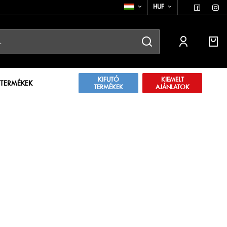
HUF
KIFUTÓ
KIEMELT
 TERMÉKEK
TERMÉKEK
AJÁNLATOK