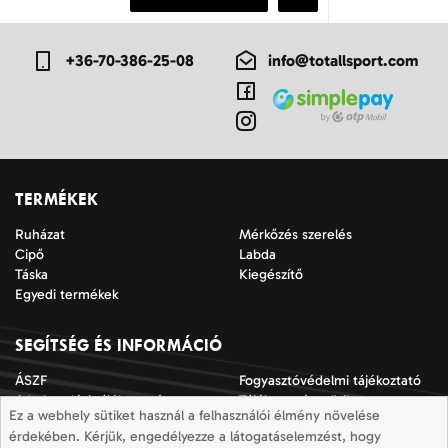
+36-70-386-25-08
info@totallsport.com
TERMÉKEK
Ruházat
Mérkőzés szerelés
Cipő
Labda
Táska
Kiegészítő
Egyedi termékek
SEGÍTSÉG ÉS INFORMÁCIÓ
ÁSZF
Fogyasztóvédelmi tájékoztató
Adatkezelési tájékoztató
Tájékoztató a sütik
Ez a webhely sütiket használ a felhasználói élmény növelése
alkalmazásáról
érdekében. Kérjük, engedélyezze a látogatáselemzést, hogy
Jogi nyilatkozat
Impresszum