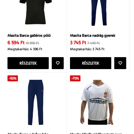
Masita Barca galléros póló
Masita Barca nadrág gyerek
6 594 Ft
3 745 Ft
10 990 Ft
7 490 Ft
Megtakarítás: 4 396 Ft
Megtakarítás: 3 745 Ft
RÉSZLETEK
RÉSZLETEK
-50%
-70%