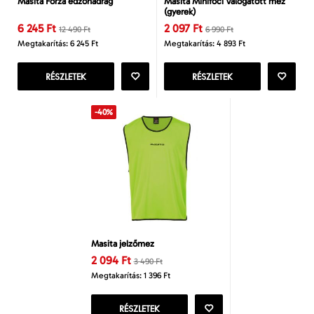
Masita Forza edzőnadrág
Masita Minifoci Válogatott mez
(gyerek)
6 245 Ft
2 097 Ft
12 490 Ft
6 990 Ft
Megtakarítás: 6 245 Ft
Megtakarítás: 4 893 Ft
RÉSZLETEK
RÉSZLETEK
-40%
Masita jelzőmez
2 094 Ft
3 490 Ft
Megtakarítás: 1 396 Ft
RÉSZLETEK