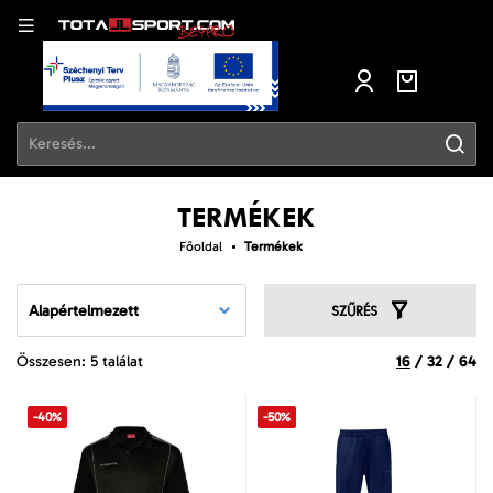
TERMÉKEK
Főoldal
Termékek
Alapértelmezett
SZŰRÉS
Összesen: 5 találat
16
/
32
/
64
-40%
-50%