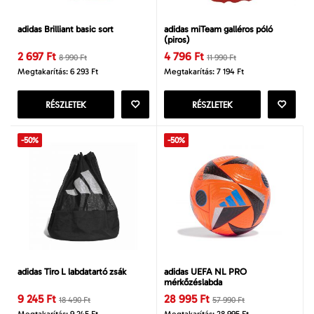
adidas Brilliant basic sort
adidas miTeam galléros póló
(piros)
2 697 Ft
4 796 Ft
8 990 Ft
11 990 Ft
Megtakarítás: 6 293 Ft
Megtakarítás: 7 194 Ft
RÉSZLETEK
RÉSZLETEK
-50%
-50%
adidas Tiro L labdatartó zsák
adidas UEFA NL PRO
mérkőzéslabda
9 245 Ft
28 995 Ft
18 490 Ft
57 990 Ft