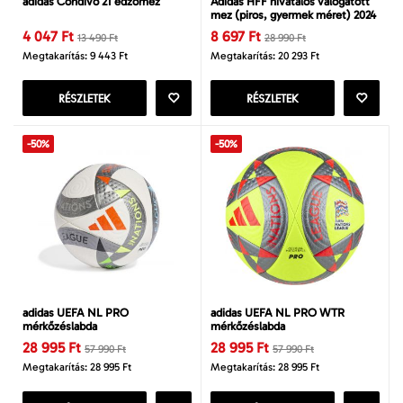
adidas Condivo 21 edzőmez
Adidas HFF hivatalos válogatott
mez (piros, gyermek méret) 2024
4 047 Ft
8 697 Ft
13 490 Ft
28 990 Ft
Megtakarítás: 9 443 Ft
Megtakarítás: 20 293 Ft
RÉSZLETEK
RÉSZLETEK
-50%
-50%
adidas UEFA NL PRO
adidas UEFA NL PRO WTR
mérkőzéslabda
mérkőzéslabda
28 995 Ft
28 995 Ft
57 990 Ft
57 990 Ft
Megtakarítás: 28 995 Ft
Megtakarítás: 28 995 Ft