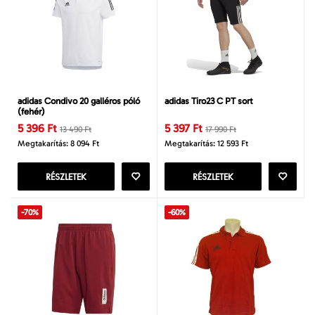
adidas Condivo 20 galléros póló
adidas Tiro23 C PT sort
(fehér)
5 396 Ft
5 397 Ft
13 490 Ft
17 990 Ft
Megtakarítás: 8 094 Ft
Megtakarítás: 12 593 Ft
RÉSZLETEK
RÉSZLETEK
-70%
-60%