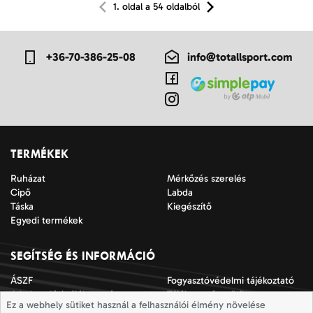
1. oldal a 54 oldalból
+36-70-386-25-08
info@totallsport.com
TERMÉKEK
Ruházat
Mérkőzés szerelés
Cipő
Labda
Táska
Kiegészítő
Egyedi termékek
SEGÍTSÉG ÉS INFORMÁCIÓ
ÁSZF
Fogyasztóvédelmi tájékoztató
Adatkezelési tájékoztató
Tájékoztató a sütik
Ez a webhely sütiket használ a felhasználói élmény növelése
alkalmazásáról