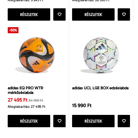
Megtakarítás: 9 245 Ft
Megtakarítás: 28 995 Ft
RÉSZLETEK
RÉSZLETEK
-50%
adidas EQ PRO WTR
adidas UCL LGE BOX edzéslabda
mérkőzéslabda
27 495 Ft
54 990 Ft
15 990 Ft
Megtakarítás: 27 495 Ft
RÉSZLETEK
RÉSZLETEK