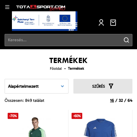
TERMÉKEK
Főoldal
Termékek
Alapértelmezett
SZŰRÉS
Összesen: 849 találat
16
/
32
/
64
-70%
-60%